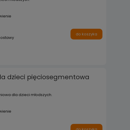
wienie
do koszyka
dostawy
la dzieci pięciosegmentowa
iowa dla dzieci młodszych.
wienie
do koszyka