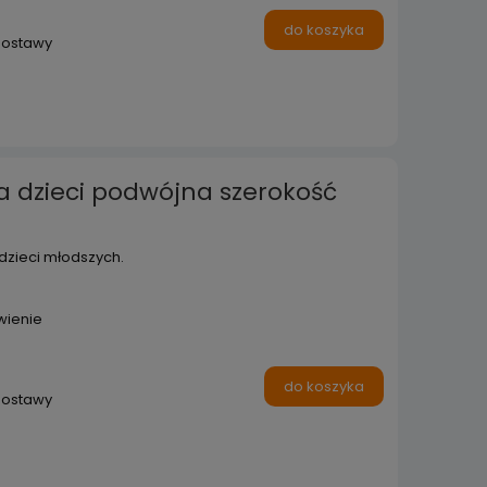
do koszyka
dostawy
a dzieci podwójna szerokość
dzieci młodszych.
wienie
do koszyka
dostawy