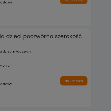
dostawy
la dzieci poczwórna szerokość
a dzieci młodszych.
wienie
do koszyka
dostawy