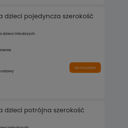
a dzieci pojedyncza szerokość
a dzieci młodszych.
wienie
do koszyka
dostawy
a dzieci potrójna szerokość
zieci młodszych.