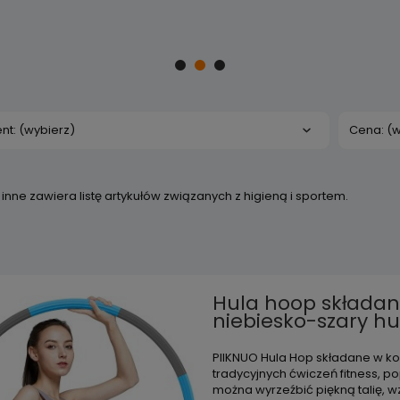
nt: (wybierz)
Cena: (w
inne zawiera listę artykułów związanych z higieną i sportem.
Hula hoop składane
niebiesko-szary h
PIIKNUO Hula Hop składane w ko
tradycyjnych ćwiczeń fitness, p
można wyrzeźbić piękną talię, 