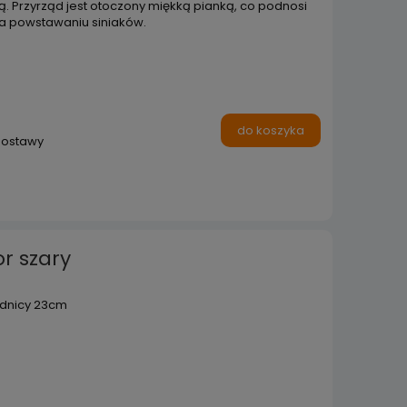
wą. Przyrząd jest otoczony miękką pianką, co podnosi
a powstawaniu siniaków.
do koszyka
dostawy
or szary
ednicy 23cm