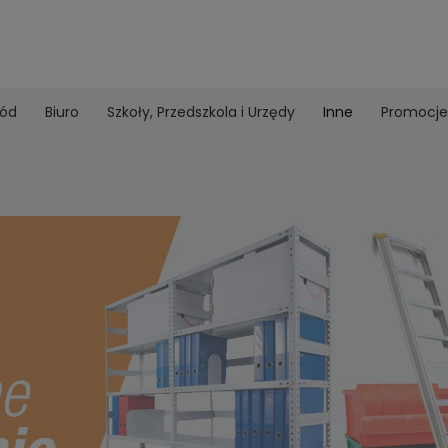
ród
Biuro
Szkoły, Przedszkola i Urzędy
Inne
Promocje