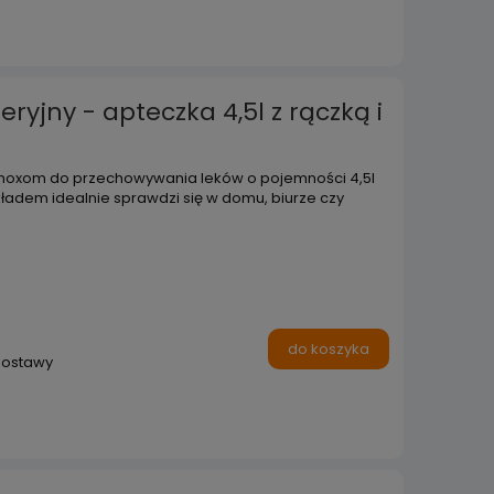
ryjny - apteczka 4,5l z rączką i
 moxom do przechowywania leków o pojemności 4,5l
ładem idealnie sprawdzi się w domu, biurze czy
do koszyka
dostawy