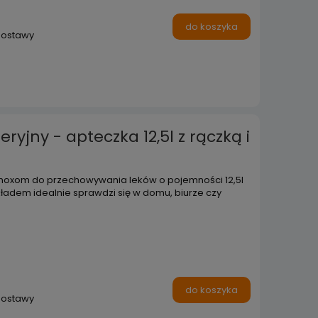
do koszyka
dostawy
yjny - apteczka 12,5l z rączką i
 moxom do przechowywania leków o pojemności 12,5l
ładem idealnie sprawdzi się w domu, biurze czy
do koszyka
dostawy