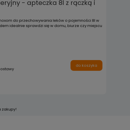
ryjny - apteczka 8l z rączką i
 moxom do przechowywania leków o pojemności 8l w
dem idealnie sprawdzi się w domu, biurze czy miejscu
do koszyka
dostawy
a zakupy!