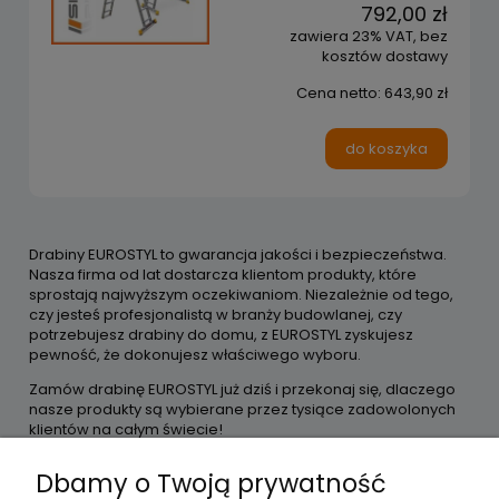
792,00 zł
zawiera 23% VAT, bez
kosztów dostawy
Cena netto:
643,90 zł
do koszyka
Drabiny EUROSTYL to gwarancja jakości i bezpieczeństwa.
Nasza firma od lat dostarcza klientom produkty, które
sprostają najwyższym oczekiwaniom. Niezależnie od tego,
czy jesteś profesjonalistą w branży budowlanej, czy
potrzebujesz drabiny do domu, z EUROSTYL zyskujesz
pewność, że dokonujesz właściwego wyboru.
Zamów drabinę EUROSTYL już dziś i przekonaj się, dlaczego
nasze produkty są wybierane przez tysiące zadowolonych
klientów na całym świecie!
Dbamy o Twoją prywatność