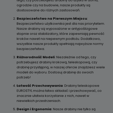
tego, czy potrzebujesz drabiny do użytku w domu,
ogrodzie czy na budowie, nasze produkty są
dostosowane do różnych zastosowań.
Bezpieczeństwo na Pierwszym Miejscu
:
Bezpieczeństwo użytkownika jest dla nas priorytetem.
Nasze drabiny są wyposażone w antypoślizgowe
stopnie oraz stabilizatory, które zapewniają pewność
kroków nawet na niepewnym podłożu. Dodatkowo,
wszystkie nasze produkty spełniają najwyższe normy
bezpieczeństwa.
Różnorodność Modeli
: Niezależnie od tego, czy
potrzebujesz drabiny krokową, teleskopową, czy
drabinę przystępną, w naszej ofercie znajdziesz wiele
modeli do wyboru. Dostosuj drabinę do swoich
potrzeb!
Łatwość Przechowywania
: Drabiny teleskopowe
EUROSTYL można łatwo składać i przechowywać, co
znacznie ułatwia korzystanie z nich, nawet w
niewielkich przestrzeniach.
Design i Ergonomia
: Nasze drabiny nie tylko są