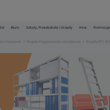
ród
Biuro
Szkoły, Przedszkola i Urzędy
Inne
Promocje
we metalowe
Regały magazynowe zaczepowe
Regały RPZ.300