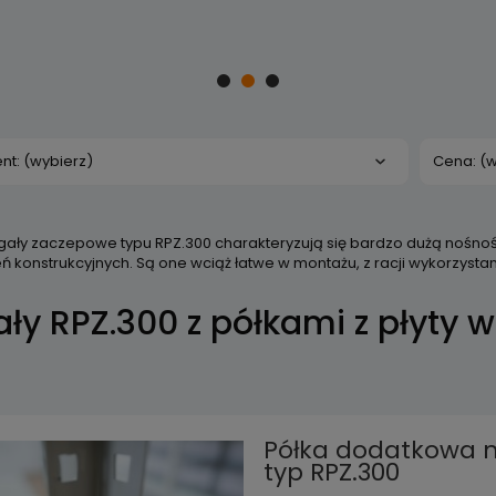
nt: (wybierz)
Cena: (w
egały zaczepowe typu RPZ.300 charakteryzują się bardzo dużą nośnoś
 konstrukcyjnych. Są one wciąż łatwe w montażu, z racji wykorzystan
ły RPZ.300 z półkami z płyty 
Półka dodatkowa 
typ RPZ.300