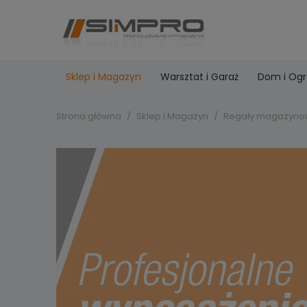
Sklep i Magazyn
Warsztat i Garaż
Dom i Og
Strona główna
Sklep i Magazyn
Regały magazyno