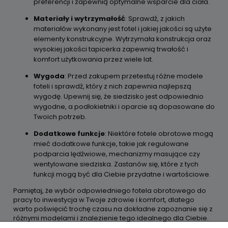
preferencji i zapewnią optymalne wsparcie dla ciała.
Materiały i wytrzymałość
: Sprawdź, z jakich
materiałów wykonany jest fotel i jakiej jakości są użyte
elementy konstrukcyjne. Wytrzymała konstrukcja oraz
wysokiej jakości tapicerka zapewnią trwałość i
komfort użytkowania przez wiele lat.
Wygoda
: Przed zakupem przetestuj różne modele
foteli i sprawdź, który z nich zapewnia najlepszą
wygodę. Upewnij się, że siedzisko jest odpowiednio
wygodne, a podłokietniki i oparcie są dopasowane do
Twoich potrzeb.
Dodatkowe funkcje
: Niektóre fotele obrotowe mogą
mieć dodatkowe funkcje, takie jak regulowane
podparcia lędźwiowe, mechanizmy masujące czy
wentylowane siedziska. Zastanów się, które z tych
funkcji mogą być dla Ciebie przydatne i wartościowe.
Pamiętaj, że wybór odpowiedniego fotela obrotowego do
pracy to inwestycja w Twoje zdrowie i komfort, dlatego
warto poświęcić trochę czasu na dokładne zapoznanie się z
różnymi modelami i znalezienie tego idealnego dla Ciebie.