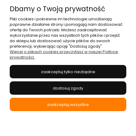
Dbamy o Twoją prywatność
Pliki cookies i pokrewne im technologie umożliwiają
Moje konto
poprawne działanie strony i pomagają nam dostosować
ofertę do Twoich potrzeb. Możesz zaakceptować
wykorzystanie przez nas wszystkich tych plików i przejść
Płatności i dostawa
do sklepu lub dostosować użycie plików do swoich
preferencji, wybierając opcję "Dostosuj zgody".
Więcej o plikach cookies przeczytasz w naszej Polityce
prywatności.
Informacje
zaakceptuj tylko niezbędne
O nas
dostosuj zgody
zaakceptuj wszystkie
pokaż pełną wersję strony
Sklep internetowy Shoper.pl