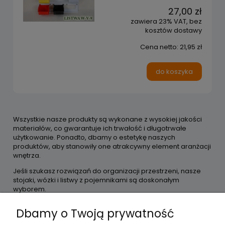
27,00 zł
zawiera 23% VAT, bez
kosztów dostawy
Cena netto:
21,95 zł
do koszyka
Wszystkie nasze produkty są wykonane z wysokiej jakości
materiałów, co gwarantuje ich trwałość i długotrwałe
użytkowanie. Ponadto, dbamy o estetykę naszych
produktów, aby stanowiły one atrakcywny element aranżacji
wnętrza.
Jeśli szukasz rozwiązań do organizacji przestrzeni, nasze
stojaki, wózki i listwy z pojemnikami są doskonałym
wyborem.
Dbamy o Twoją prywatność