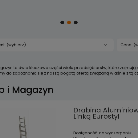
nt: (wybierz)
Cena: (w
agazyn to dwie kluczowe części wielu przedsiębiorstw, które zajmuj
y do zapoznania się z naszą bogatą ofertą związaną właśnie z tą cz
p i Magazyn
Drabina Alumini
Linką Eurostyl
Dostępność:
na wyczerpaniu