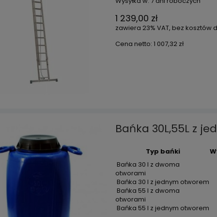
Wysyłka w:
7 dni roboczych
1 239,00 zł
zawiera 23% VAT, bez kosztów 
Cena netto:
1 007,32 zł
Bańka 30L,55L z j
Typ bańki
W
Bańka 30 l z dwoma
otworami
Bańka 30 l z jednym otworem
Bańka 55 l z dwoma
otworami
Bańka 55 l z jednym otworem