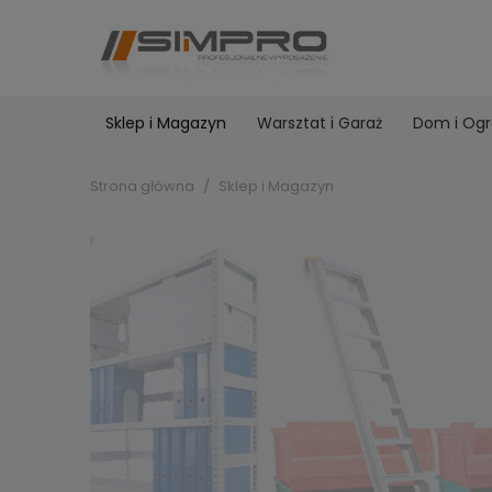
Sklep i Magazyn
Warsztat i Garaż
Dom i Og
Strona główna
Sklep i Magazyn