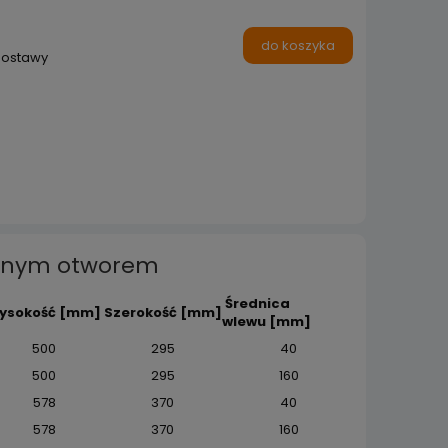
do koszyka
dostawy
ednym otworem
Średnica
ysokość
[mm]
Szerokość
[mm]
wlewu
[mm]
500
295
40
500
295
160
578
370
40
578
370
160