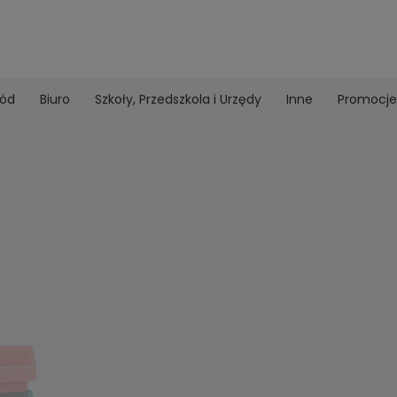
ród
Biuro
Szkoły, Przedszkola i Urzędy
Inne
Promocje