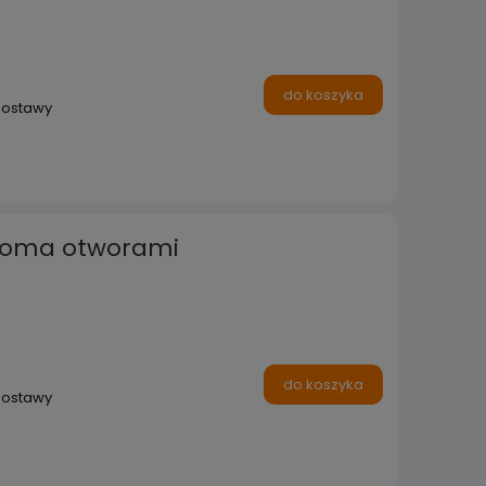
do koszyka
dostawy
dwoma otworami
do koszyka
dostawy