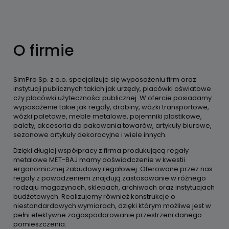
O firmie
SimPro Sp. z o.o. specjalizuje się wyposażeniu firm oraz
instytucji publicznych takich jak urzędy, placówki oświatowe
czy placówki użyteczności publicznej. W ofercie posiadamy
wyposażenie takie jak regały, drabiny, wózki transportowe,
wózki paletowe, meble metalowe, pojemniki plastikowe,
palety, akcesoria do pakowania towarów, artykuły biurowe,
sezonowe artykuły dekoracyjne i wiele innych.
Dzięki długiej współpracy z firma produkującą regały
metalowe MET-BAJ mamy doświadczenie w kwestii
ergonomicznej zabudowy regałowej. Oferowane przez nas
regały z powodzeniem znajdują zastosowanie w różnego
rodzaju magazynach, sklepach, archiwach oraz instytucjach
budżetowych. Realizujemy również konstrukcje o
niestandardowych wymiarach, dzięki którym możliwe jest w
pełni efektywne zagospodarowanie przestrzeni danego
pomieszczenia.