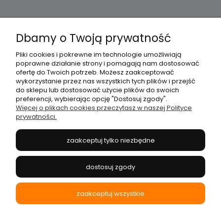
Dbamy o Twoją prywatność
Pliki cookies i pokrewne im technologie umożliwiają
Moje konto
poprawne działanie strony i pomagają nam dostosować
ofertę do Twoich potrzeb. Możesz zaakceptować
wykorzystanie przez nas wszystkich tych plików i przejść
Płatności i dostawa
do sklepu lub dostosować użycie plików do swoich
preferencji, wybierając opcję "Dostosuj zgody".
Więcej o plikach cookies przeczytasz w naszej Polityce
prywatności.
Informacje
zaakceptuj tylko niezbędne
O nas
dostosuj zgody
zaakceptuj wszystkie