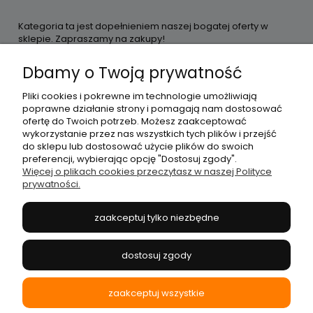
Kategoria ta jest dopełnieniem naszej bogatej oferty w
sklepie. Zapraszamy na zakupy!
Dbamy o Twoją prywatność
Pliki cookies i pokrewne im technologie umożliwiają
Moje konto
poprawne działanie strony i pomagają nam dostosować
ofertę do Twoich potrzeb. Możesz zaakceptować
wykorzystanie przez nas wszystkich tych plików i przejść
Płatności i dostawa
do sklepu lub dostosować użycie plików do swoich
preferencji, wybierając opcję "Dostosuj zgody".
Więcej o plikach cookies przeczytasz w naszej Polityce
prywatności.
Informacje
zaakceptuj tylko niezbędne
O nas
dostosuj zgody
zaakceptuj wszystkie