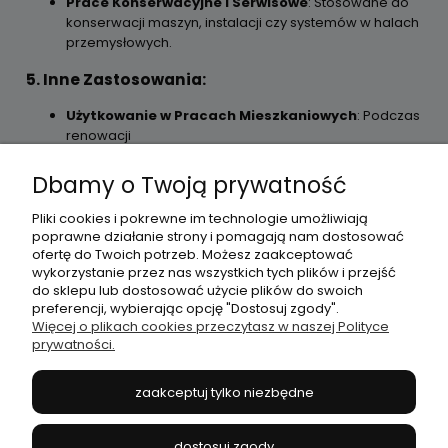
Prace Konserwacyjne i Serwisowe
: Stosowane do
konserwacji maszyn, instalacji czy systemów w halach
przemysłowych.
5. Inne Zastosowania:
Użytkowanie w Pracach Mieszkaniowych
: Podczas
renowacji
Dbamy o Twoją prywatność
Pliki cookies i pokrewne im technologie umożliwiają
Moje konto
poprawne działanie strony i pomagają nam dostosować
ofertę do Twoich potrzeb. Możesz zaakceptować
wykorzystanie przez nas wszystkich tych plików i przejść
Płatności i dostawa
do sklepu lub dostosować użycie plików do swoich
preferencji, wybierając opcję "Dostosuj zgody".
Więcej o plikach cookies przeczytasz w naszej Polityce
prywatności.
Informacje
zaakceptuj tylko niezbędne
O nas
dostosuj zgody