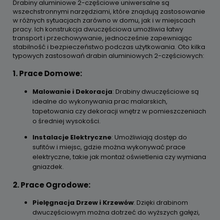
Drabiny aluminiowe 2-częściowe uniwersalne są
wszechstronnymi narzędziami, które znajdują zastosowanie
w różnych sytuacjach zarówno w domu, jak i w miejscach
pracy. Ich konstrukcja dwuczęściowa umożliwia łatwy
transport i przechowywanie, jednocześnie zapewniając
stabilność i bezpieczeństwo podczas użytkowania. Oto kilka
typowych zastosowań drabin aluminiowych 2-częściowych:
1. Prace Domowe:
Malowanie i Dekoracja
: Drabiny dwuczęściowe są
idealne do wykonywania prac malarskich,
tapetowania czy dekoracji wnętrz w pomieszczeniach
o średniej wysokości.
Instalacje Elektryczne
: Umożliwiają dostęp do
sufitów i miejsc, gdzie można wykonywać prace
elektryczne, takie jak montaż oświetlenia czy wymiana
gniazdek.
2. Prace Ogrodowe:
Pielęgnacja Drzew i Krzewów
: Dzięki drabinom
dwuczęściowym można dotrzeć do wyższych gałęzi,