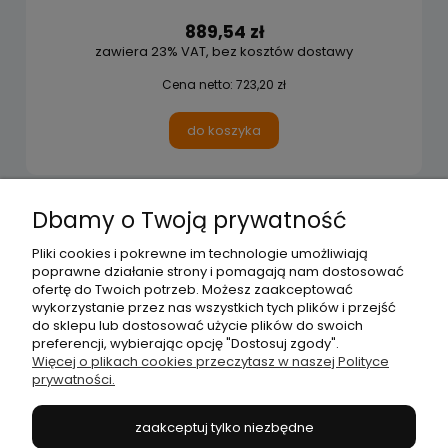
889,54 zł
zawiera 23% VAT, bez kosztów dostawy
Cena netto:
723,20 zł
do koszyka
Dbamy o Twoją prywatność
Pliki cookies i pokrewne im technologie umożliwiają
Moje konto
poprawne działanie strony i pomagają nam dostosować
ofertę do Twoich potrzeb. Możesz zaakceptować
wykorzystanie przez nas wszystkich tych plików i przejść
Płatności i dostawa
do sklepu lub dostosować użycie plików do swoich
preferencji, wybierając opcję "Dostosuj zgody".
Więcej o plikach cookies przeczytasz w naszej Polityce
prywatności.
Informacje
zaakceptuj tylko niezbędne
O nas