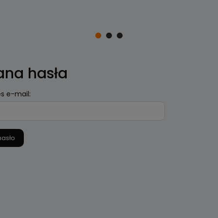
ana hasła
s e-mail:
hasło