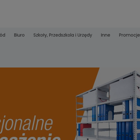
ród
Biuro
Szkoły, Przedszkola i Urzędy
Inne
Promocje