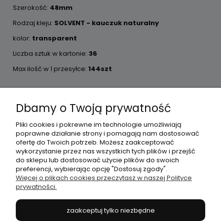
Szerokość:
48mm
Rodzaj kleju:
SOLVENT - kauczuk naturalny
kolor:
transparent
Liczba sztuk w kartonie:
36
Max ilość w 1 przesyłce:
144szt
Dbamy o Twoją prywatność
Pliki cookies i pokrewne im technologie umożliwiają
Moje konto
poprawne działanie strony i pomagają nam dostosować
ofertę do Twoich potrzeb. Możesz zaakceptować
wykorzystanie przez nas wszystkich tych plików i przejść
Płatności i dostawa
do sklepu lub dostosować użycie plików do swoich
preferencji, wybierając opcję "Dostosuj zgody".
Więcej o plikach cookies przeczytasz w naszej Polityce
prywatności.
Informacje
zaakceptuj tylko niezbędne
O nas