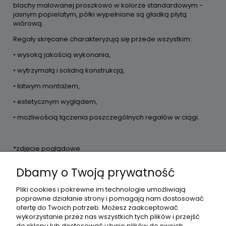
blachy malowanej proszkowo w kolorze standardowym -
jasnym popielatym, półki wypełnione są gładką płytą
wiórową.
Regały skręcane charakteryzują się przede wszystkim:
• wysoką jakością wykonania,
• wytrzymałą i solidną konstrukcją,
• łatwym montażem,
• estetycznym wyglądem,
• możliwością łączenia poszczególnych regałów w ciągi.
*zdjęcie poglądowe
Dbamy o Twoją prywatność
Pliki cookies i pokrewne im technologie umożliwiają
Moje konto
poprawne działanie strony i pomagają nam dostosować
ofertę do Twoich potrzeb. Możesz zaakceptować
wykorzystanie przez nas wszystkich tych plików i przejść
Płatności i dostawa
do sklepu lub dostosować użycie plików do swoich