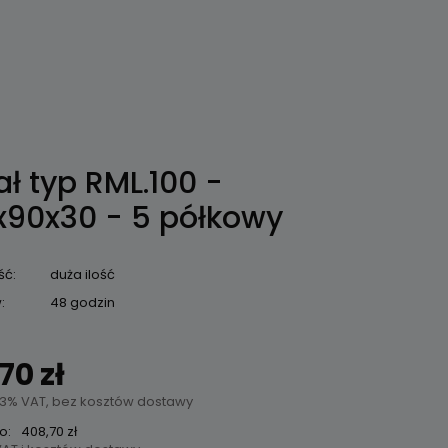
ł typ RML.100 -
x90x30 - 5 półkowy
ść:
duża ilość
:
48 godzin
70 zł
3% VAT, bez kosztów dostawy
o:
408,70 zł