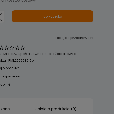
AT i kosztów dostawy
do koszyka
dodaj do przechowalni
:
MET-BAJ Spółka Jawna Piątek i Żebrakowski
ktu:
RML2509030.5p
j o produkt
 znajomemu
 opinię
ązane
Opinie o produkcie (0)