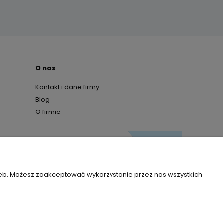
O nas
Kontakt i dane firmy
Blog
O firmie
zeb. Możesz zaakceptować wykorzystanie przez nas wszystkich