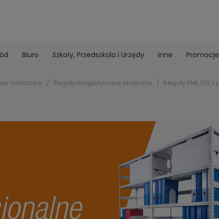
ród
Biuro
Szkoły, Przedszkola i Urzędy
Inne
Promocje
we metalowe
Regały magazynowe skręcane
Regały RML.100 z