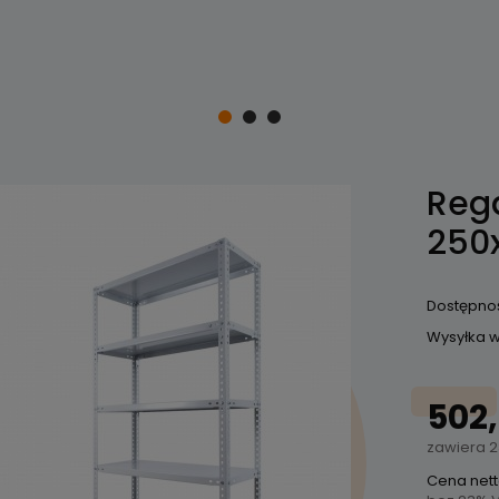
Rega
250
Dostępno
Wysyłka w
502,
zawiera 2
Cena nett