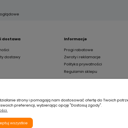
 poglądowe
 i dostawa
Informacje
ności
Progi rabatowe
zty dostawy
Zwroty i reklamacje
Polityka prywatności
Regulamin sklepu
 działanie strony i pomagają nam dostosować ofertę do Twoich potr
 swoich preferencji, wybierając opcję "Dostosuj zgody".
ości.
eptuj wszystkie