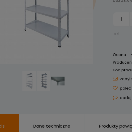
bez 23% V
szt.
Ocena:
Producent
Kod produ
zapyta
poleć
dodaj
is
Dane techniczne
Produkty powi