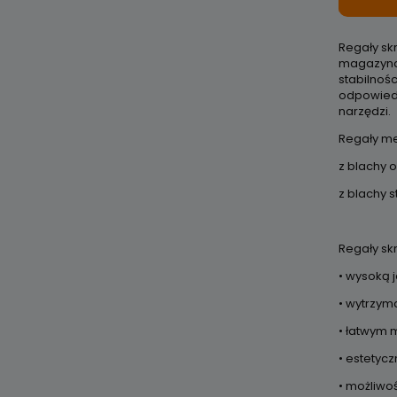
Regały sk
magazynac
stabilnoś
odpowiedn
narzędzi.
Regały m
z blachy 
z blachy 
Regały sk
• wysoką 
• wytrzyma
• łatwym 
• estetyc
• możliwo