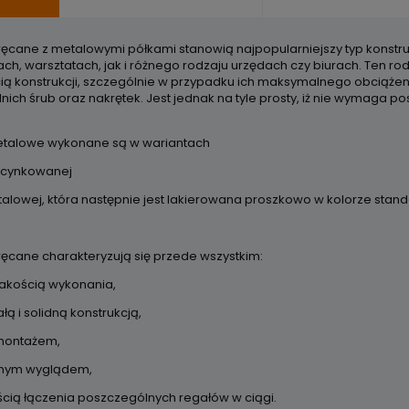
ręcane z metalowymi półkami stanowią najpopularniejszy typ konstruk
h, warsztatach, jak i różnego rodzaju urzędach czy biurach. Ten rod
cią konstrukcji, szczególnie w przypadku ich maksymalnego obciążen
ich śrub oraz nakrętek. Jest jednak na tyle prosty, iż nie wymaga p
etalowe wykonane są w wariantach
ocynkowanej
stalowej, która następnie jest lakierowana proszkowo w kolorze sta
ręcane charakteryzują się przede wszystkim:
jakością wykonania,
łą i solidną konstrukcją,
montażem,
znym wyglądem,
ścią łączenia poszczególnych regałów w ciągi.