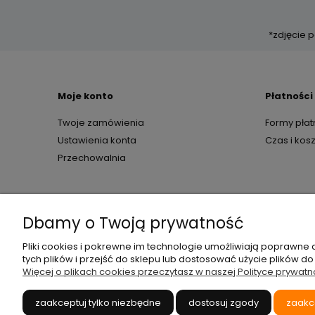
*zdjęcie
Moje konto
Płatności
Twoje zamówienia
Formy płat
Ustawienia konta
Czas i kos
Przechowalnia
Dbamy o Twoją prywatność
Pliki cookies i pokrewne im technologie umożliwiają poprawne
tych plików i przejść do sklepu lub dostosować użycie plików do
Więcej o plikach cookies przeczytasz w naszej Polityce prywatn
zaakceptuj tylko niezbędne
dostosuj zgody
zaakc