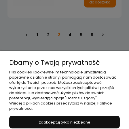
do koszyka
1
2
3
4
5
6
Dbamy o Twoją prywatność
Pliki cookies i pokrewne im technologie umożliwiają
Moje konto
poprawne działanie strony i pomagają nam dostosować
ofertę do Twoich potrzeb. Możesz zaakceptować
wykorzystanie przez nas wszystkich tych plików i przejść
Płatności i dostawa
do sklepu lub dostosować użycie plików do swoich
preferencji, wybierając opcję "Dostosuj zgody".
Więcej o plikach cookies przeczytasz w naszej Polityce
prywatności.
Informacje
zaakceptuj tylko niezbędne
O nas