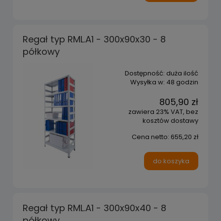
Regał typ RML.A1 - 300x90x30 - 8
półkowy
Dostępność:
duża ilość
Wysyłka w:
48 godzin
805,90 zł
zawiera 23% VAT, bez
kosztów dostawy
Cena netto:
655,20 zł
do koszyka
Regał typ RML.A1 - 300x90x40 - 8
półkowy